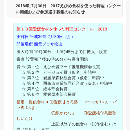
2018年_7月30日 2017えひめ食材を使った料理コンクー
ル開催および参加選手募集のお知らせ
第１３回愛媛食材を使った料理コンクール 2018
実施日 平成30年 7月30日（月）
開催場所 四電プラザ松山
搬入時間 10時00分～１0時45分までに搬入・設置
審査 設置完了後10時50分から審査開始
賞 ☆ 第１位 えひめ愛フード推進機構会長賞
☆ 第２位 ビージョイ賞（仮名）申請中
☆ 第３位 愛媛県森林組合賞（仮名）申請中
☆ 第４位 西条市農業協同組合賞（仮名）申請中
☆ 第５位 総本部会長賞
☆ 第６位 愛媛県本部会長賞
指定・提供食材 ● ①愛媛甘とろ豚 ロース肉１kｇ・バ
ラ肉１kｇ
②絹かわなす ③
愛媛格付共販乾
しいたけ
上記以外その他食材（試作含む）は
自己負担とします