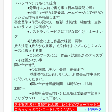
（パソコン）打ちにて提出
●分量は４人前で書く事（日本語表記で可）
●受賞した作品は愛媛県ホームページにて作品の
レシピ及び写真を掲載します
審査基準 ●作品の見栄え・色彩・創造性・独創性・全体
のバランス（栄養学的）
●レストランサービスに可能な盛付け・ネーミン
グ
●試食審査による作品の味覚・調和
搬入注意 ●搬入から展示まで片付けまでプロらしくスム
ーズに搬入する事
●自分のブースには、作品・試食以外のディスプ
レイは置かない事
問い合わせ先
●今治国際ホテル 矢野 茂樹まで
携帯番号は公表しません。所属長及び事務局
に聞いてください。
●問い合わせ可能時間 14時30分～16時
22時～
●参加申込書及びレシピ原版は愛媛県本部ＨＰ
よりダウンロードして下さい。
選手案内 及び 参加申込み書、レシピのフォーマットは
こちらからダウンロードしてください。
←枠内をク