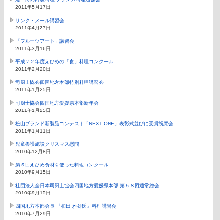
2011年5月17日
サンク・メール講習会
2011年4月27日
「フルーツアート」講習会
2011年3月16日
平成２２年度えひめの「食」料理コンクール
2011年2月20日
司厨士協会四国地方本部特別料理講習会
2011年1月25日
司厨士協会四国地方愛媛県本部新年会
2011年1月25日
松山ブランド新製品コンテスト「NEXT ONE」表彰式並びに受賞祝賀会
2011年1月11日
児童養護施設クリスマス慰問
2010年12月8日
第５回えひめ食材を使った料理コンクール
2010年9月15日
社団法人全日本司厨士協会四国地方愛媛県本部 第５８回通常総会
2010年9月15日
四国地方本部会長 『和田 雅雄氏』料理講習会
2010年7月29日