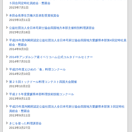
５回合同定時社員総会・懇親会
2015年7月1日
本田会長厚生労働大臣表彰受賞祝賀会
2015年3月11日
公益社団法人全日本司厨士協会四国地方本部主催特別料理講習会
2015年2月18日
平成26年度内閣府認定公益社団法人全日本司厨士協会四国地方愛媛県本部第4回定時社員
総会・懇親会
2014年9月3日
2014年アンダルシア産イベリコハム公式コルタドールセミナー
2014年7月31日
平成25年度えひめの「食」料理コンクール
2014年2月10日
第２５回トックドール料理コンテスト四国大会開催
2013年10月2日
平成２５年度愛媛県本部料理技術技能コンクール
2013年9月11日
平成25年度内閣府認定公益社団法人全日本司厨士協会四国地方愛媛県本部第３回定時社
員総会・懇親会
2013年9月11日
きじを使った料理講習会
2013年3月27日