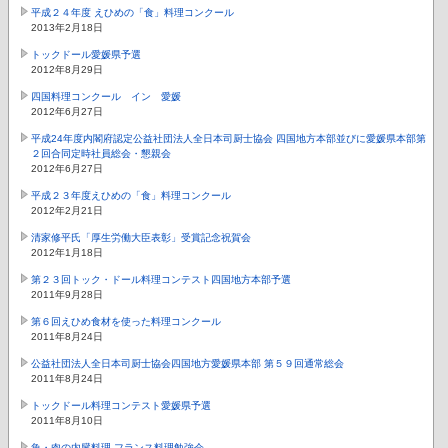
平成２４年度 えひめの「食」料理コンクール
2013年2月18日
トックドール愛媛県予選
2012年8月29日
四国料理コンクール イン 愛媛
2012年6月27日
平成24年度内閣府認定公益社団法人全日本司厨士協会 四国地方本部並びに愛媛県本部第
２回合同定時社員総会・懇親会
2012年6月27日
平成２３年度えひめの「食」料理コンクール
2012年2月21日
清家修平氏「厚生労働大臣表彰」受賞記念祝賀会
2012年1月18日
第２３回トック・ドール料理コンテスト四国地方本部予選
2011年9月28日
第６回えひめ食材を使った料理コンクール
2011年8月24日
公益社団法人全日本司厨士協会四国地方愛媛県本部 第５９回通常総会
2011年8月24日
トックドール料理コンテスト愛媛県予選
2011年8月10日
魚・肉の内臓料理 フランス料理勉強会