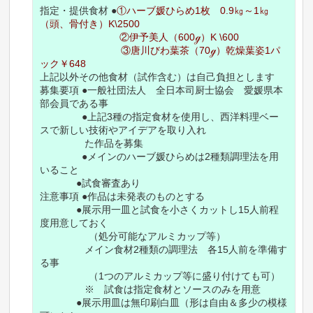
指定・提供食材 ●
①ハーブ媛ひらめ1枚 0.9㎏～1㎏
（頭、骨付き）K\2500
②伊予美人（600ℊ）K \600
③唐川びわ葉茶（70ℊ）乾燥葉姿1パ
ック￥648
上記以外その他食材（試作含む）は自己負担とします
募集要項 ●一般社団法人 全日本司厨士協会 愛媛県本
部会員である事
●上記3種の指定食材を使用し、西洋料理ベー
スで新しい技術やアイデアを取り入れ
た作品を募集
●メインのハーブ媛ひらめは2種類調理法を用
いること
●試食審査あり
注意事項 ●作品は未発表のものとする
●展示用一皿と試食を小さくカットし15人前程
度用意しておく
（処分可能なアルミカップ等）
メイン食材2種類の調理法 各15人前を準備す
る事
（1つのアルミカップ等に盛り付けても可）
※ 試食は指定食材とソースのみを用意
●展示用皿は無印刷白皿（形は自由＆多少の模様