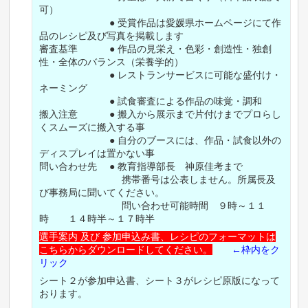
可）
● 受賞作品は愛媛県ホームページにて作
品のレシピ及び写真を掲載します
審査基準 ● 作品の見栄え・色彩・創造性・独創
性・全体のバランス（栄養学的）
● レストランサービスに可能な盛付け・
ネーミング
● 試食審査による作品の味覚・調和
搬入注意 ● 搬入から展示まで片付けまでプロらし
くスムーズに搬入する事
● 自分のブースには、作品・試食以外の
ディスプレイは置かない事
問い合わせ先 ● 教育指導部長 神原佳考まで
携帯番号は公表しません。所属長及
び事務局に聞いてください。
問い合わせ可能時間 ９時～１１
時 １４時半～１７時半
選手案内 及び 参加申込み書、レシピのフォーマットは
こちらからダウンロードしてください。
←枠内をク
リック
シート２が参加申込書、シート３がレシピ原版になって
おります。