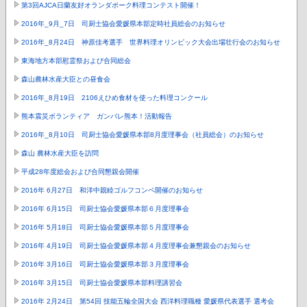
第3回AJCA日蘭友好オランダポーク料理コンテスト開催！
2016年_9月_7日 司厨士協会愛媛県本部定時社員総会のお知らせ
2016年_8月24日 神原佳考選手 世界料理オリンピック大会出場壮行会のお知らせ
東海地方本部慰霊祭および合同総会
森山農林水産大臣との昼食会
2016年_8月19日 2106えひめ食材を使った料理コンクール
熊本震災ボランティア ガンバレ熊本！活動報告
2016年_8月10日 司厨士協会愛媛県本部8月度理事会（社員総会）のお知らせ
森山 農林水産大臣を訪問
平成28年度総会および合同懇親会開催
2016年 6月27日 和洋中親睦ゴルフコンペ開催のお知らせ
2016年 6月15日 司厨士協会愛媛県本部６月度理事会
2016年 5月18日 司厨士協会愛媛県本部５月度理事会
2016年 4月19日 司厨士協会愛媛県本部４月度理事会兼懇親会のお知らせ
2016年 3月16日 司厨士協会愛媛県本部３月度理事会
2016年 3月15日 司厨士協会愛媛県本部料理講習会
2016年 2月24日 第54回 技能五輪全国大会 西洋料理職種 愛媛県代表選手 選考会