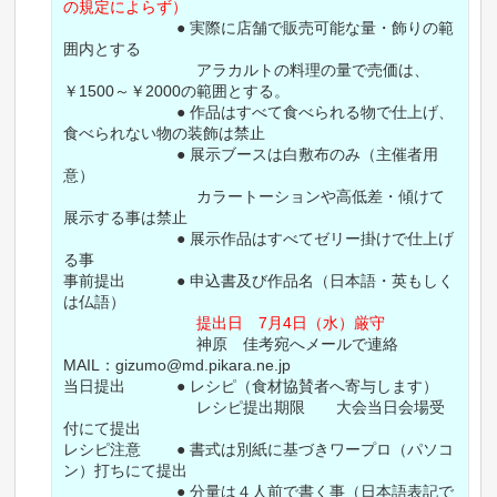
の規定によらず）
● 実際に店舗で販売可能な量・飾りの範
囲内とする
アラカルトの料理の量で売価は、
￥1500～￥2000の範囲とする。
● 作品はすべて食べられる物で仕上げ、
食べられない物の装飾は禁止
● 展示ブースは白敷布のみ（主催者用
意）
カラートーションや高低差・傾けて
展示する事は禁止
● 展示作品はすべてゼリー掛けで仕上げ
る事
事前提出 ● 申込書及び作品名（日本語・英もしく
は仏語）
提出日 7月4日（水）厳守
神原 佳考宛へメールで連絡
MAIL：gizumo@md.pikara.ne.jp
当日提出 ● レシピ（食材協賛者へ寄与します）
レシピ提出期限 大会当日会場受
付にて提出
レシピ注意 ● 書式は別紙に基づきワープロ（パソコ
ン）打ちにて提出
● 分量は４人前で書く事（日本語表記で