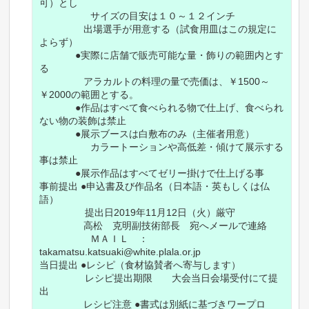
可）とし
サイズの目安は１０～１２インチ
出場選手が用意する（試食用皿はこの規定に
よらず）
●実際に店舗で販売可能な量・飾りの範囲内とす
る
アラカルトの料理の量で売価は、￥1500～
￥2000の範囲とする。
●作品はすべて食べられる物で仕上げ、食べられ
ない物の装飾は禁止
●展示ブースは白敷布のみ（主催者用意）
カラートーションや高低差・傾けて展示する
事は禁止
●展示作品はすべてゼリー掛けで仕上げる事
事前提出 ●申込書及び作品名（日本語・英もしくは仏
語）
提出日2019年11月12日（火）厳守
高松 克明副技術部長 宛へメールで連絡
ＭＡＩＬ ：
takamatsu.katsuaki@white.plala.or.jp
当日提出 ●レシピ（食材協賛者へ寄与します）
レシピ提出期限 大会当日会場受付にて提
出
レシピ注意 ●書式は別紙に基づきワープロ