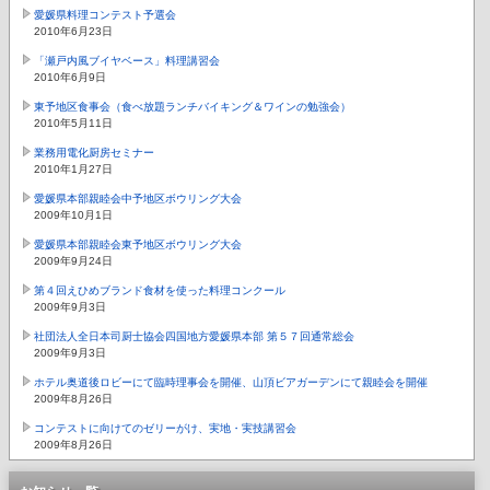
愛媛県料理コンテスト予選会
2010年6月23日
「瀬戸内風ブイヤベース」料理講習会
2010年6月9日
東予地区食事会（食べ放題ランチバイキング＆ワインの勉強会）
2010年5月11日
業務用電化厨房セミナー
2010年1月27日
愛媛県本部親睦会中予地区ボウリング大会
2009年10月1日
愛媛県本部親睦会東予地区ボウリング大会
2009年9月24日
第４回えひめブランド食材を使った料理コンクール
2009年9月3日
社団法人全日本司厨士協会四国地方愛媛県本部 第５７回通常総会
2009年9月3日
ホテル奥道後ロビーにて臨時理事会を開催、山頂ビアガーデンにて親睦会を開催
2009年8月26日
コンテストに向けてのゼリーがけ、実地・実技講習会
2009年8月26日