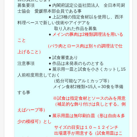
募集要項 ● 内閣府認定公益社団法人 全日本司厨
士協会 愛媛県本部会員である事
● 上記3種の指定食材以を使用し、西洋
料理ベースで新しい技術やアイデアを
取り入れた作品を募集
●
メインの豚肉は2種類調理法を用いる
こと
（バラ肉とロース肉は別々の調理法で仕
上げること）
● 試食審査あり
注意事項 ● 作品は未発表のものとする
● 展示用一皿と試食を小さくカットし15
人前程度用意しておく
（処分可能なアルミカップ等）
メイン食材2種類×15人＝30食を準備
する事
※試食は指定食材とソースのみを用意
（補足的な飾り付けは良しとする。例
えばハーブ等）
●
展示用皿は無印刷白皿（形は自由＆多
少の模様可）とし
サイズの目安は１０～１２インチ
出場選手が用意する（試食用皿はこ