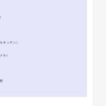
）
ルキッチン）
メル）
校