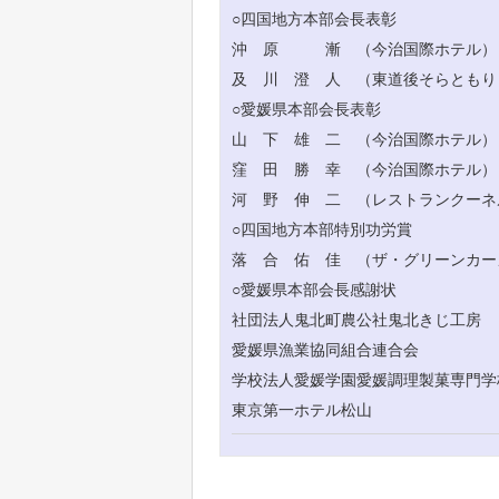
○四国地方本部会長表彰
沖 原 漸 （今治国際ホテル）
及 川 澄 人 （東道後そらともり
○愛媛県本部会長表彰
山 下 雄 二 （今治国際ホテル）
窪 田 勝 幸 （今治国際ホテル）
河 野 伸 二 （レストランクーネ
○四国地方本部特別功労賞
落 合 佑 佳 （ザ・グリーンカー
○愛媛県本部会長感謝状
社団法人鬼北町農公社鬼北きじ工房
愛媛県漁業協同組合連合会
学校法人愛媛学園愛媛調理製菓専門学
東京第一ホテル松山