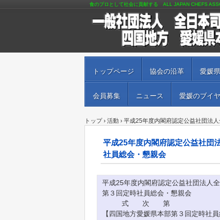
食のプロとして社会に貢献する ALL JAPAN CHEFS ASSOC
トップページ
協会の沿革
愛媛
会員募集
ニュース
愛媛のブイ
トップ
›
活動
›
平成25年度内閣府認定公益社団法
平成25年度内閣府認定公益社団
社員総会・懇親会
平成25年度内閣府認定公益社団法人
第３回定時社員総会・懇親会
式 次 第
【四国地方愛媛県本部第３回定時社員