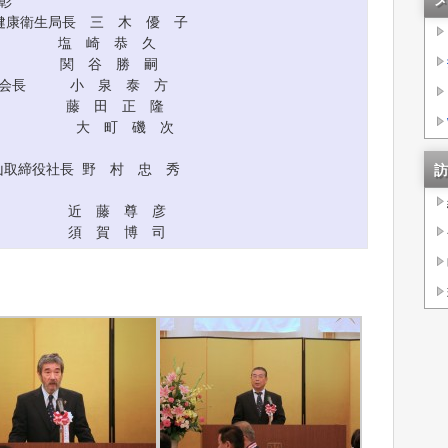
メ
彰
衛生局長 三 木 優 子
 崎 恭 久
 谷 勝 嗣
 小 泉 泰 方
藤 田 正 隆
会長 大 町 磯 次
締役社長 野 村 忠 秀
訪
 近 藤 尊 彦
 須 賀 博 司
。