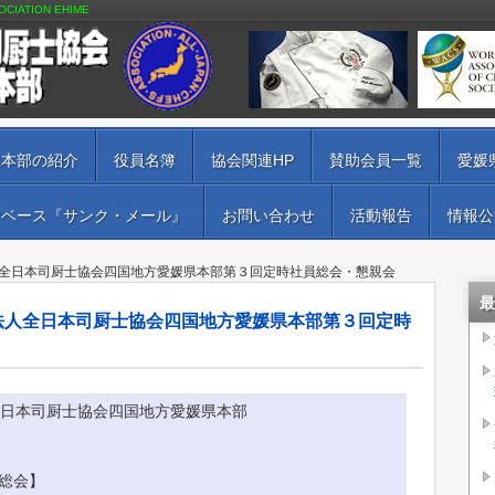
IATION EHIME
県本部の紹介
役員名簿
協会関連HP
賛助会員一覧
愛媛
ヤベース『サンク・メール』
お問い合わせ
活動報告
情報公
人全日本司厨士協会四国地方愛媛県本部第３回定時社員総会・懇親会
最
法人全日本司厨士協会四国地方愛媛県本部第３回定時
全日本司厨士協会四国地方愛媛県本部
総会】