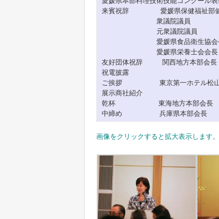
愛媛県本部料理技術技能コンクール表
来賓祝辞 愛媛県保健福祉部健康
衆議院議員 塩
元衆議院議員 関
愛媛県食品衛生協会会長
愛媛県栄養士会会長 
友好団体祝辞 関西地方本部
祝電披露
ご挨拶 東京第一ホテル松山取
展示商社紹介
乾杯 東海地方本部会長
中締め 兵庫県本部会長
画像をクリックすると拡大表示します