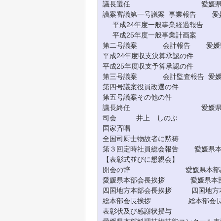
議長選任 愛媛県本
議案審議第一号議案 事業報告 愛
平成24年度一般事業経過報告
平成25年度一般事業計画案
第二号議案 会計報告 愛媛県
平成24年度収支決算承認の件
平成25年度収支予算承認の件
第三号議案 会計監査報告 愛媛県
第四号議案役員改選の件
第五号議案その他の件
議長終任 愛媛県本
司会 井上 しのぶ
国家斉唱
全国司厨士物故者に黙祷
第３回定時社員総会報告 愛媛
【表彰式並びに懇親会】
開会の辞 愛媛県本部副会
愛媛県本部会長挨拶 愛媛県
四国地方本部会長挨拶 四国地方
総本部会長挨拶 総本部会
表彰状及び感謝状授与