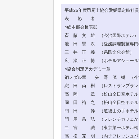
平成25年度司厨士協会愛媛県定時社
表 彰 者
○総本部会長表彰
斉 藤 文 雄 （今治国際ホテル）
池 田 賢 次 （愛媛調理製菓専門
三 井 正 義 （県民文化会館）
広 瀬 正 博 （ホテルアシュール
○協会制定アカデミー章
銅メダル章 矢 野 茂 樹 （今
織 田 尚 樹 （レストランプラン
高 岡 章 （松山全日空ホテル
岡 田 裕 之 （松山全日空ホテル
門 田 幹 （道後山の手ホテル
門 屋 昌 弘 （フレンチカフェか
二 宮 誠 （東京第一ホテル松
高 松 克 明 （内子フレッシュパ