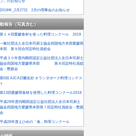
フ」のお知らせ
2019年_2月27日 2月の理事会のお知らせ
動報告（写真含む）
第１４回愛媛食材を使った料理コンクール 2019
一般社団法人全日本司厨士協会四国地方本部愛媛県
本部 第９回合同定時社員総会
平成３０年度内閣府認定公益社団法人全日本司厨士
協会四国地方愛媛県本部 第８回定時社員総
会・懇親会
第5回 AJCA日蘭友好 オランダポーク料理コンテス
ト
第13回愛媛県食材を使用した料理コンクール2018
平成29年度内閣府認定公益社団法人全日本司厨士
協会四国地方愛媛県本部第７回定時社員総会・懇親
会
平成28年度えひめの「食」料理コンクール