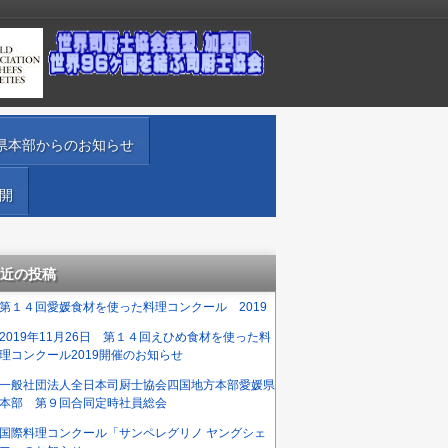
県本部からのお知らせ
開
近の投稿
第１４回愛媛食材を使った料理コンクール 2019
2019年11月26日 第１４回えひめ食材を使った料
理コンクール2019開催のお知らせ
一般社団法人全日本司厨士協会四国地方本部愛媛県
本部 第９回合同定時社員総会
国際料理コンクール「サンペレグリノ ヤングシェ